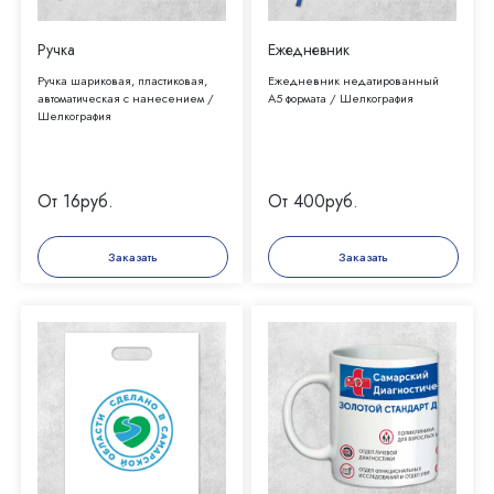
Ручка
Ежедневник
Ручка шариковая, пластиковая,
Ежедневник недатированный
автоматическая с нанесением /
А5 формата / Шелкография
Шелкография
От 16
руб.
От 400
руб.
Заказать
Заказать