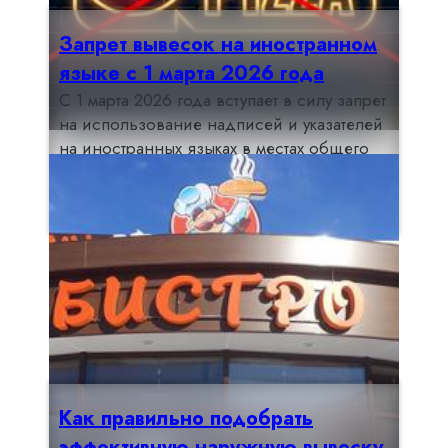
Запрет вывесок на иностранном
языке с 1 марта 2026 года
С 1 марта 2026 года вступает в силу запрет
на использование надписей и указателей
на иностранных языках в местах общего
пользования, за исключением случаев,
предусмотренных законодательством
Российской Федерации. Новое правило
Читать далее >>>
20.01.2026
распространяется на все виды наружной
рекламы, включая баннеры, щиты, афиши,
вывески организаций и предприятий,
размещенные в публичном пространстве.
Как правильно подобрать
эффективную наружную вывеску