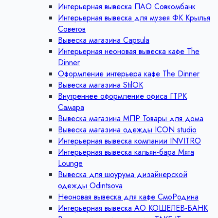
Интерьерная вывеска ПАО Совкомбанк
Интерьерная вывеска для музея ФК Крылья
Советов
Вывеска магазина Capsula
Интерьерная неоновая вывеска кафе The
Dinner
Оформление интерьера кафе The Dinner
Вывеска магазина StilOK
Внутреннее оформление офиса ГТРК
Самара
Вывеска магазина МПР Товары для дома
Вывеска магазина одежды ICON studio
Интерьерная вывеска компании INVITRO
Интерьерная вывеска кальян-бара Мята
Lounge
Вывеска для шоурума дизайнерской
одежды Odintsova
Неоновая вывеска для кафе СмоРодина
Интерьерная вывеска АО КОШЕЛЕВ-БАНК