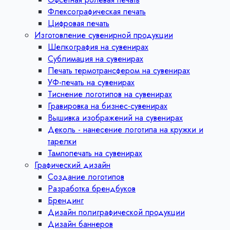
Флексографическая печать
Цифровая печать
Изготовление сувенирной продукции
Шелкография на сувенирах
Сублимация на сувенирах
Печать термотрансфером на сувенирах
УФ-печать на сувенирах
Тиснение логотипов на сувенирах
Гравировка на бизнес-сувенирах
Вышивка изображений на сувенирах
Деколь - нанесение логотипа на кружки и
тарелки
Тампопечать на сувенирах
Графический дизайн
Создание логотипов
Разработка брендбуков
Брендинг
Дизайн полиграфической продукции
Дизайн баннеров