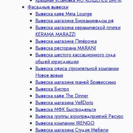
Крышная установка АО КОШЕЛЕВ БАНК
Фасадные вывески
Вывеска кафе Мята Lounge
Вывеска магазина Биокаминвдом.рф
Вывеска магазина керамической плитки
KERAMA MARAZZI
Вывеска магазина Пятёрочка
Вывеска ресторана MARANI
Вывеска шестого кассационного суда
общей юрисдикции
Вывеска офиса строительной компании
Новое время
Вывеска магазина тканей Брависсимо
Вывеска Бистро
Вывеска кафе The Dinner
Вывеска магазина VellDoris
Вывеска МФК Быстроденьги
Вывеска группы агропредприятий Ресурс
Вывеска компании IRENGO
Вывеска магазина Студия Мебели