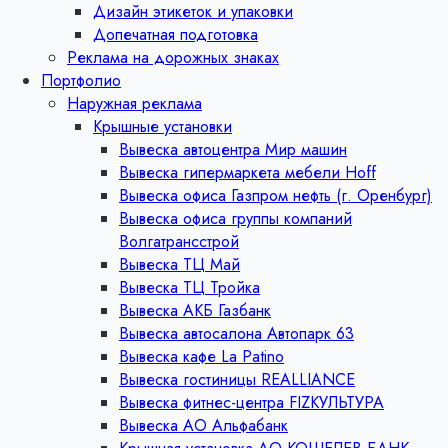
Дизайн этикеток и упаковки
Допечатная подготовка
Реклама на дорожных знаках
Портфолио
Наружная реклама
Крышные установки
Вывеска автоцентра Мир машин
Вывеска гипермаркета мебели Hoff
Вывеска офиса Газпром нефть (г. Оренбург)
Вывеска офиса группы компаний
Волгатрансстрой
Вывеска ТЦ Май
Вывеска ТЦ Тройка
Вывеска АКБ Газбанк
Вывеска автосалона Автопарк 63
Вывеска кафе La Patino
Вывеска гостиницы REALLIANCE
Вывеска фитнес-центра FIZКУЛЬТУРА
Вывеска АО Альфабанк