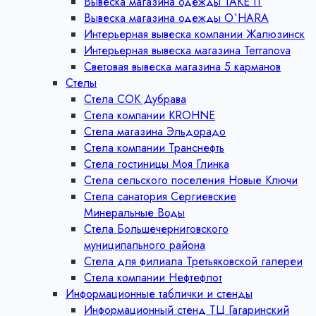
Вывеска магазина одежды TAKE IT
Вывеска магазина одежды O`HARA
Интерьерная вывеска компании Жалюзинск
Интерьерная вывеска магазина Terranova
Световая вывеска магазина 5 карманов
Стелы
Стела СОК Дубрава
Стела компании KROHNE
Стела магазина Эльдорадо
Стела компании Транснефть
Стела гостиницы Моя Глинка
Стела сельского поселения Новые Ключи
Стела санатория Сергиевские
Минеральные Воды
Стела Большечерниговского
муниципального района
Стела для филиала Третьяковской галереи
Стела компании Нефтефлот
Информационные таблички и стенды
Информационный стенд ТЦ Гагаринский