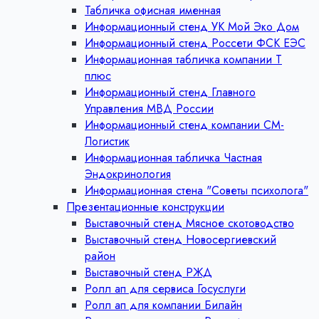
Табличка офисная именная
Информационный стенд УК Мой Эко Дом
Информационный стенд Россети ФСК ЕЭС
Информационная табличка компании Т
плюс
Информационный стенд Главного
Управления МВД России
Информационный стенд компании СМ-
Логистик
Информационная табличка Частная
Эндокринология
Информационная стена "Советы психолога"
Презентационные конструкции
Выставочный стенд Мясное скотоводство
Выставочный стенд Новосергиевский
район
Выставочный стенд РЖД
Ролл ап для сервиса Госуслуги
Ролл ап для компании Билайн