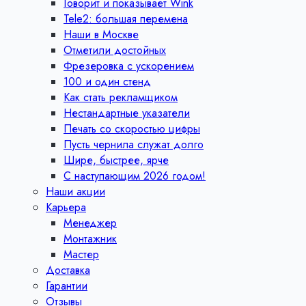
Говорит и показывает Wink
Tele2: большая перемена
Наши в Москве
Отметили достойных
Фрезеровка с ускорением
100 и один стенд
Как стать рекламщиком
Нестандартные указатели
Печать со скоростью цифры
Пусть чернила служат долго
Шире, быстрее, ярче
С наступающим 2026 годом!
Наши акции
Карьера
Менеджер
Монтажник
Мастер
Доставка
Гарантии
Отзывы